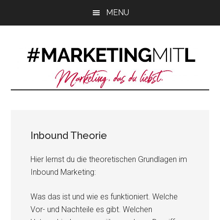
Zum
Zur
Zur
MENU
Inhalt
Seitenspalte
Fußzeile
springen
springen
springen
Inbound Theorie
Hier lernst du die theoretischen Grundlagen im
Inbound Marketing:
Was das ist und wie es funktioniert. Welche
Vor- und Nachteile es gibt. Welchen