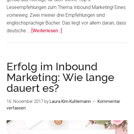
Leseempfehlungen zum Thema Inbound Marketing! Eines
vorneweg: Zwei meiner drei Empfehlungen sind
englischsprachige Bücher. Das liegt vor allem daran, dass
ÜberDie
deutsche …
[Weiterlesen...]
Top
3
Inbound
Marketing
Erfolg im Inbound
Bücher
Marketing: Wie lange
für
dauert es?
2018
16. November 2017
by
Laura Kim Kuhlemann
Kommentar
verfassen