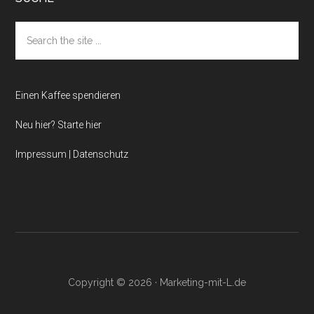
Search
the
site
...
Einen Kaffee spendieren
Neu hier? Starte hier
Impressum | Datenschutz
Copyright © 2026 · Marketing-mit-L.de