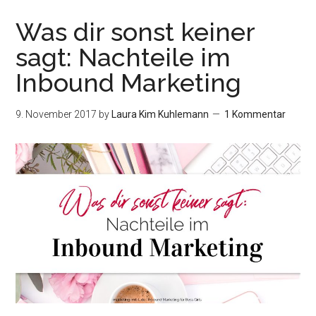
Marke
Wie
Was dir sonst keiner
lange
sagt: Nachteile im
dauer
Inbound Marketing
es?
9. November 2017
by
Laura Kim Kuhlemann
1 Kommentar