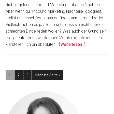
Richtig gelesen: Inbound Marketing hat auch Nachteile.
Aber wenn du "Inbound Marketing Nachteile" googlest,
stellst du schnell fest, dass darüber kaum jemand redet.
Vielleicht lieben es ja alle so sehr, dass sie nicht über die
schlechten Dinge reden wollen? Was auch der Grund sein
mag, heute reden wir darüber. Vorab möchte ich eines
ÜberWas
klarstellen: Ich bin absoluter …
[Weiterlesen...]
dir
sonst
keiner
sagt:
Seite
Seite
Seite
aufrufen
1
2
3
Nächste Seite
»
Nachteile
im
Inbound
Seitenspalte
Marketing