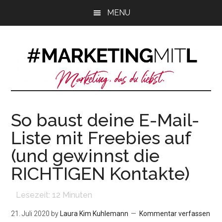
Zum
Zur
Zur
MENU
Inhalt
Seitenspalte
Fußzeile
springen
springen
springen
So baust deine E-Mail-
Liste mit Freebies auf
(und gewinnst die
RICHTIGEN Kontakte)
Lesezeit:
12
Minuten
21. Juli 2020
by
Laura Kim Kuhlemann
Kommentar verfassen