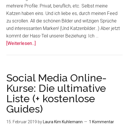
mehrere Profile: Privat, beruflich, etc. Selbst meine
Katzen haben eins. Und ich liebe es, durch meinen Feed
zu scrollen. All die schönen Bilder und witzigen Sprüche
und interessanten Marken! (Und Katzenbilder…) Aber jetzt
kommt der Hass-Teil unserer Beziehung: Ich …
Über5
[Weiterlesen...]
Fragen,
die
du
dir
Social Media Online-
vor
Kurse: Die ultimative
deinem
Liste (+ kostenlose
Instagram-
Start
Guides)
stellen
solltest
15. Februar 2019
by
Laura Kim Kuhlemann
1 Kommentar