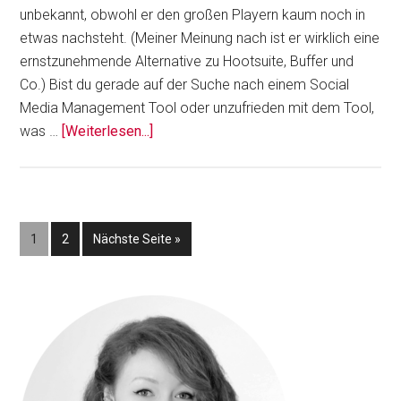
unbekannt, obwohl er den großen Playern kaum noch in
etwas nachsteht. (Meiner Meinung nach ist er wirklich eine
ernstzunehmende Alternative zu Hootsuite, Buffer und
Co.) Bist du gerade auf der Suche nach einem Social
Media Management Tool oder unzufrieden mit dem Tool,
ÜberHootsuite-
was …
[Weiterlesen...]
Alternative
SocialPilot:
Diese
12
Seite
Seite
aufrufen
1
2
Nächste Seite
»
Dinge
kann
er
Seitenspalte
besser