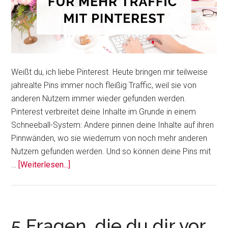
Weißt du, ich liebe Pinterest. Heute bringen mir teilweise
jahrealte Pins immer noch fleißig Traffic, weil sie von
anderen Nutzern immer wieder gefunden werden.
Pinterest verbreitet deine Inhalte im Grunde in einem
Schneeball-System: Andere pinnen deine Inhalte auf ihren
Pinnwänden, wo sie wiederrum von noch mehr anderen
Nutzern gefunden werden. Und so können deine Pins mit
Über7
…
[Weiterlesen...]
Tipps
für
mehr
Traffic
5 Fragen, die du dir vor