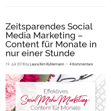
Media
Online-
Kurse:
Die
Zeitsparendes Social
ultimative
Media Marketing –
Liste
Content für Monate in
(+
kostenlose
nur einer Stunde
Guides)
19. Juli 2018
by
Laura Kim Kuhlemann
4 Kommentare