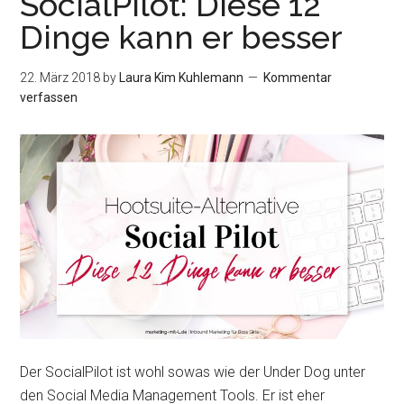
SocialPilot: Diese 12
für
Dinge kann er besser
Monate
in
nur
22. März 2018
by
Laura Kim Kuhlemann
Kommentar
einer
verfassen
Stunde
Der SocialPilot ist wohl sowas wie der Under Dog unter
den Social Media Management Tools. Er ist eher