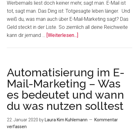
Werbemails liest doch keiner mehr, sagt man. E-Mail ist
tot, sagt man. Das Ding ist: Totgesagte leben länger. Und
weiß du, was man auch über E-Mail-Marketing sagt? Das
Geld steckt in der Liste. So ziemlich all deine Reichweite
ÜberSo
kann dir jemand …
[Weiterlesen...]
baust
deine
E-
Mail-
Automatisierung im E-
Liste
Mail-Marketing – Was
mit
es bedeutet und wann
Freebies
auf
du was nutzen solltest
(und
gewinnst
22. Januar 2020
by
Laura Kim Kuhlemann
Kommentar
die
verfassen
RICHTIGEN