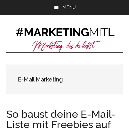
Zum
Zur
Zur
MENU
Inhalt
Seitenspalte
Fußzeile
springen
springen
springen
E-Mail Marketing
So baust deine E-Mail-
Liste mit Freebies auf