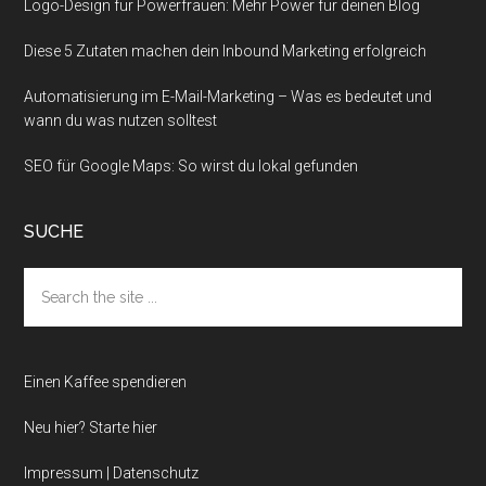
Logo-Design für Powerfrauen: Mehr Power für deinen Blog
Diese 5 Zutaten machen dein Inbound Marketing erfolgreich
Automatisierung im E-Mail-Marketing – Was es bedeutet und
wann du was nutzen solltest
SEO für Google Maps: So wirst du lokal gefunden
SUCHE
Search
the
site
...
Einen Kaffee spendieren
Neu hier? Starte hier
Impressum | Datenschutz