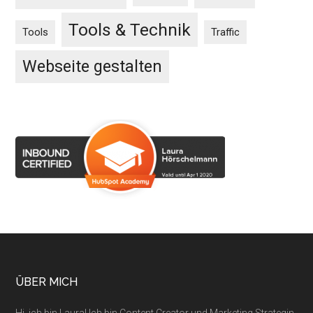
Tools & Technik
Tools
Traffic
Webseite gestalten
Footer
ÜBER MICH
Hi, ich bin Laura! Ich bin Content Creator und Marketing Strategin.