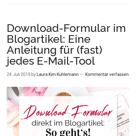
E-
Mail-
Market
Download-Formular im
–
Blogartikel: Eine
Was
Anleitung für (fast)
es
bedeut
jedes E-Mail-Tool
und
wann
24. Juli 2019
by
Laura Kim Kuhlemann
Kommentar verfassen
du
was
nutzen
solltes