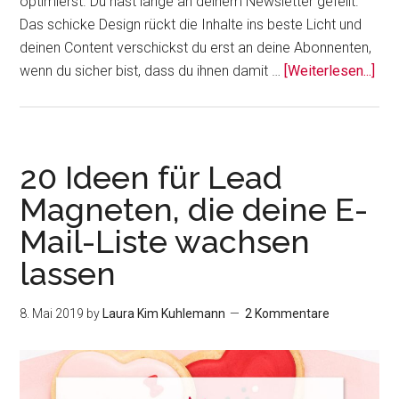
optimierst. Du hast lange an deinem Newsletter gefeilt.
Das schicke Design rückt die Inhalte ins beste Licht und
deinen Content verschickst du erst an deine Abonnenten,
Übe
wenn du sicher bist, dass du ihnen damit …
[Weiterlesen...]
opt
–
so
geh
20 Ideen für Lead
mit
Magneten, die deine E-
Per
Mail-Liste wachsen
lassen
8. Mai 2019
by
Laura Kim Kuhlemann
2 Kommentare