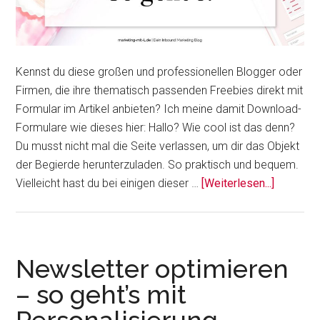
Kennst du diese großen und professionellen Blogger oder
Firmen, die ihre thematisch passenden Freebies direkt mit
Formular im Artikel anbieten? Ich meine damit Download-
Formulare wie dieses hier: Hallo? Wie cool ist das denn?
Du musst nicht mal die Seite verlassen, um dir das Objekt
der Begierde herunterzuladen. So praktisch und bequem.
ÜberDow
Vielleicht hast du bei einigen dieser …
[Weiterlesen...]
Formular
im
Blogartik
Eine
Newsletter optimieren
Anleitun
– so geht’s mit
für
(fast)