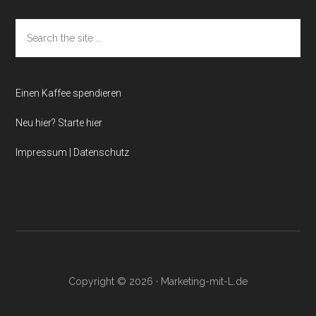
Search
the
site
...
Einen Kaffee spendieren
Neu hier? Starte hier
Impressum | Datenschutz
Copyright © 2026 · Marketing-mit-L.de