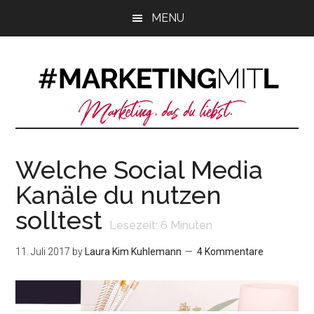
Zum
Zur
Zur
MENU
Inhalt
Seitenspalte
Fußzeile
springen
springen
springen
Welche Social Media
Kanäle du nutzen
solltest
Lesezeit:
6
Minuten
11. Juli 2017
by
Laura Kim Kuhlemann
4 Kommentare