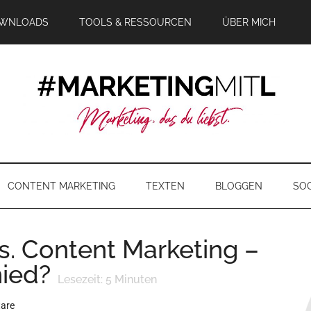
WNLOADS
TOOLS & RESSOURCEN
ÜBER MICH
CONTENT MARKETING
TEXTEN
BLOGGEN
SOC
s. Content Marketing –
hied?
Lesezeit:
5
Minuten
are