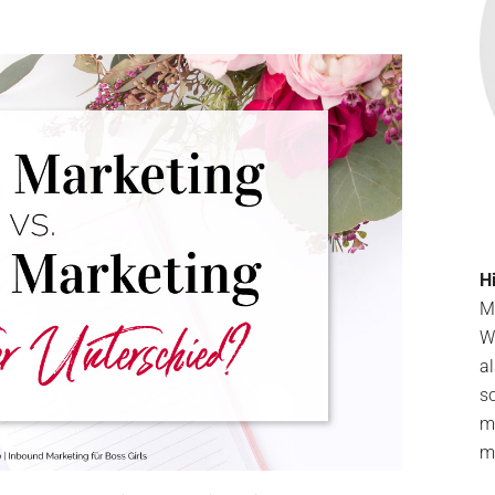
Hi
Ma
W
a
so
m
m