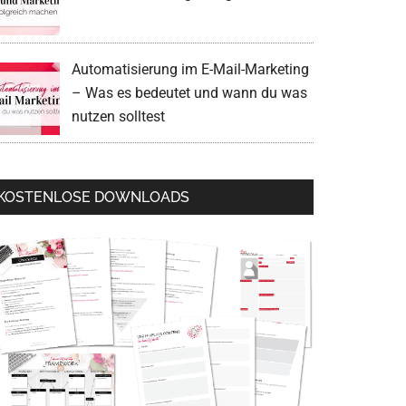
Automatisierung im E-Mail-Marketing
– Was es bedeutet und wann du was
nutzen solltest
KOSTENLOSE DOWNLOADS