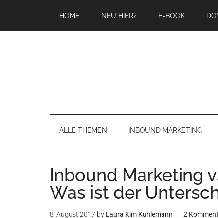
Zum
Skip
Zur
Zur
HOME
NEU HIER?
E-BOOK
DO
Inhalt
to
Seitenspalte
Fußzeile
springen
secondary
springen
springen
menu
ALLE THEMEN
INBOUND MARKETING
Inbound Marketing v
Was ist der Untersc
8. August 2017
by
Laura Kim Kuhlemann
2 Komment