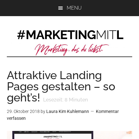
Zum
Zur
Zur
MENU
Inhalt
Seitenspalte
Fußzeile
springen
springen
springen
Attraktive Landing
Pages gestalten – so
geht’s!
Lesezeit:
8
Minuten
29. Oktober 2018
by
Laura Kim Kuhlemann
Kommentar
verfassen