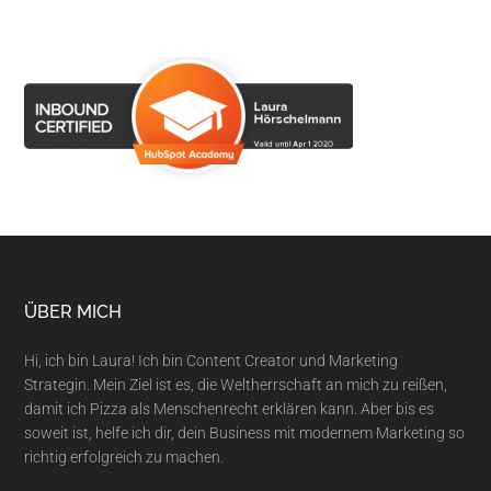
ÜBER MICH
Hi, ich bin Laura! Ich bin Content Creator und Marketing
Strategin. Mein Ziel ist es, die Weltherrschaft an mich zu reißen,
damit ich Pizza als Menschenrecht erklären kann. Aber bis es
soweit ist, helfe ich dir, dein Business mit modernem Marketing so
richtig erfolgreich zu machen.