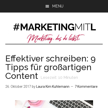
Zum
Zur
Zur
MENU
Inhalt
Seitenspalte
Fußzeile
springen
springen
springen
Effektiver schreiben: 9
Tipps für großartigen
Content
Lesezeit:
10
Minuten
26. Oktober 2017
by
Laura Kim Kuhlemann
7 Kommentare