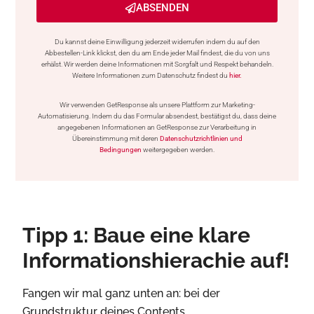
ABSENDEN
Du kannst deine Einwilligung jederzeit widerrufen indem du auf den
Abbestellen-Link klickst, den du am Ende jeder Mail findest, die du von uns
erhälst. Wir werden deine Informationen mit Sorgfalt und Respekt behandeln.
Weitere Informationen zum Datenschutz findest du
hier.
Wir verwenden GetResponse als unsere Plattform zur Marketing-
Automatisierung. Indem du das Formular absendest, bestätigst du, dass deine
angegebenen Informationen an GetResponse zur Verarbeitung in
Übereinstimmung mit deren
Datenschutzrichtlinien und
Bedingungen
weitergegeben werden.
Tipp 1: Baue eine klare
Informationshierachie auf!
Fangen wir mal ganz unten an: bei der
Grundstruktur deines Contents.