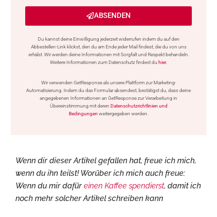
ABSENDEN
Du kannst deine Einwilligung jederzeit widerrufen indem du auf den
Abbestellen-Link klickst, den du am Ende jeder Mail findest, die du von uns
erhälst. Wir werden deine Informationen mit Sorgfalt und Respekt behandeln.
Weitere Informationen zum Datenschutz findest du
hier.
Wir verwenden GetResponse als unsere Plattform zur Marketing-
Automatisierung. Indem du das Formular absendest, bestätigst du, dass deine
angegebenen Informationen an GetResponse zur Verarbeitung in
Übereinstimmung mit deren
Datenschutzrichtlinien und
Bedingungen
weitergegeben werden.
Wenn dir dieser Artikel gefallen hat, freue ich mich,
wenn du ihn teilst! Worüber ich mich auch freue:
Wenn du mir dafür
einen Kaffee spendierst
, damit ich
noch mehr solcher Artikel schreiben kann