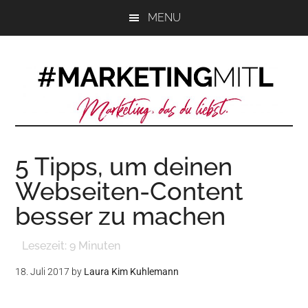
Zum
Zur
Zur
MENU
Inhalt
Seitenspalte
Fußzeile
springen
springen
springen
5 Tipps, um deinen
Webseiten-Content
besser zu machen
Lesezeit:
9
Minuten
18. Juli 2017
by
Laura Kim Kuhlemann