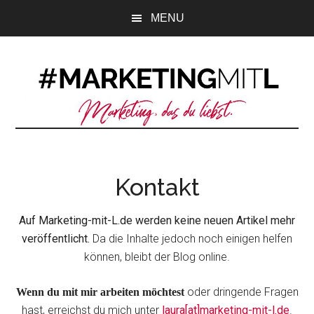
Zum
Zur
Zur
MENU
Inhalt
Seitenspalte
Fußzeile
springen
springen
springen
Kontakt
Auf Marketing-mit-L.de werden keine neuen Artikel mehr
veröffentlicht.
Da die Inhalte jedoch noch einigen helfen
können, bleibt der Blog online.
oder dringende Fragen
Wenn du mit mir arbeiten möchtest
hast, erreichst du mich unter
laura[at]marketing-mit-l.de
.